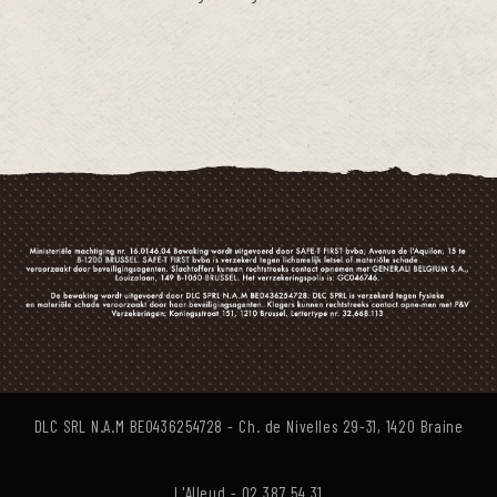
DLC SRL N.A.M BE0436254728 - Ch. de Nivelles 29-31, 1420 Braine
L'Alleud - 02 387 54 31