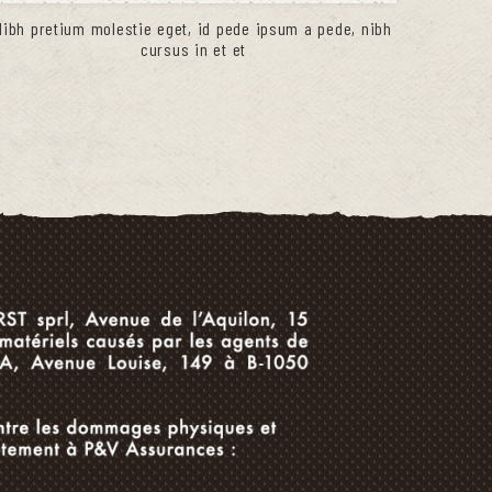
Nibh pretium molestie eget, id pede ipsum a pede, nibh
cursus in et et