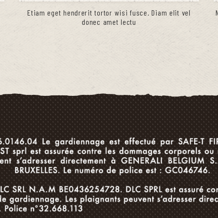
l
Etiam eget hendrerit tortor wisi fusce. Diam elit vel
donec amet lectu