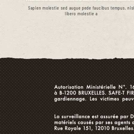
Sapien molestie sed augue pede faucibus tempus, nis
libero molestie a