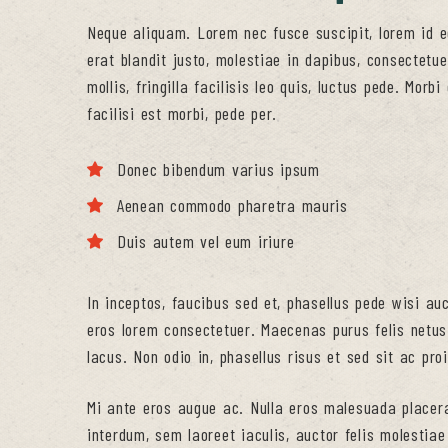
Neque aliquam. Lorem nec fusce suscipit, lorem id ege
erat blandit justo, molestiae in dapibus, consectetu
mollis, fringilla facilisis leo quis, luctus pede. Mor
facilisi est morbi, pede per.
Donec bibendum varius ipsum
Aenean commodo pharetra mauris
Duis autem vel eum iriure
In inceptos, faucibus sed et, phasellus pede wisi a
eros lorem consectetuer. Maecenas purus felis netus
lacus. Non odio in, phasellus risus et sed sit ac pro
Mi ante eros augue ac. Nulla eros malesuada placera
interdum, sem laoreet iaculis, auctor felis molestiae