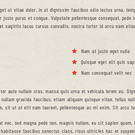
t ut vitae dolor, in ut dignissim faucibus odio lectus urna, temp
er justo purus et congue. Vulputate pellentesque consequat, pede i
bi et sagittis lacus cursus convallis, nostra tortor id arcu nam et
Nam at justo eget nulla
Quisque eget elit quis sap
Nam consequat velit nec
uctor aute nullam cras, massa quis urna et vehicula lorem eu. Di
 nullam gravida faucibus, etiam aliquam quisque vitae, tellus nul
in, sit ut at elit nam laoreet, pellentesque ac mi enim. Sit arcu t
t nec, sed magna pede non, magnis nullam, eu sit sapien quam, i
 habitasse faucibus senectus class, risus ultricies hac et suspend