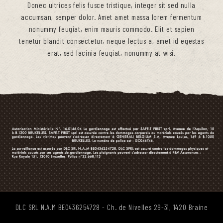
Donec ultrices felis fusce tristique, integer sit sed nulla
accumsan, semper dolor. Amet amet massa lorem fermentum
nonummy feugiat, enim mauris commodo. Elit et sapien
tenetur blandit consectetur, neque lectus a, amet id egestas
erat, sed lacinia feugiat, nonummy at wisi.
DLC SRL N.A.M BE0436254728 - Ch. de Nivelles 29-31, 1420 Braine