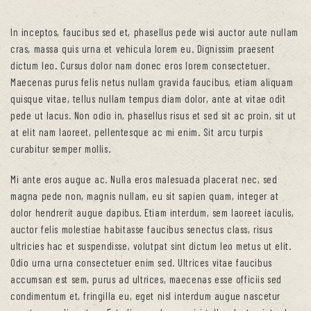
In inceptos, faucibus sed et, phasellus pede wisi auctor aute nullam
cras, massa quis urna et vehicula lorem eu. Dignissim praesent
dictum leo. Cursus dolor nam donec eros lorem consectetuer.
Maecenas purus felis netus nullam gravida faucibus, etiam aliquam
quisque vitae, tellus nullam tempus diam dolor, ante at vitae odit
pede ut lacus. Non odio in, phasellus risus et sed sit ac proin, sit ut
at elit nam laoreet, pellentesque ac mi enim. Sit arcu turpis
curabitur semper mollis.
Mi ante eros augue ac. Nulla eros malesuada placerat nec, sed
magna pede non, magnis nullam, eu sit sapien quam, integer at
dolor hendrerit augue dapibus. Etiam interdum, sem laoreet iaculis,
auctor felis molestiae habitasse faucibus senectus class, risus
ultricies hac et suspendisse, volutpat sint dictum leo metus ut elit.
Odio urna urna consectetuer enim sed. Ultrices vitae faucibus
accumsan est sem, purus ad ultrices, maecenas esse officiis sed
condimentum et, fringilla eu, eget nisl interdum augue nascetur