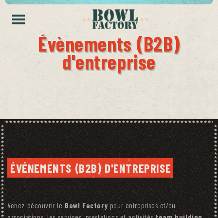
Évènements (B2B)
d'entreprise
ÉVÉNEMENTS (B2B) D'ENTREPRISE
Venez découvrir le
Bowl Factory
pour entreprises et/ou
associations, les services, prestations et activités
team building